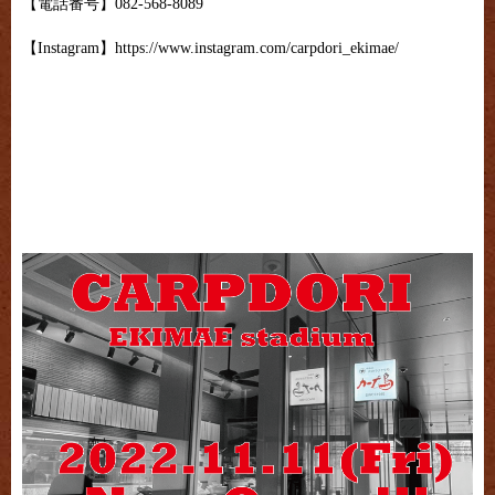
【電話番号】082-568-8089
【Instagram】https://www.instagram.com/carpdori_ekimae/