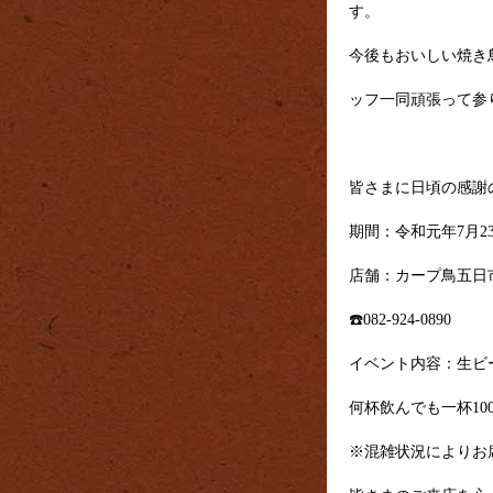
す。
今後もおいしい焼き
ッフ一同頑張って参
皆さまに日頃の感謝
期間：令和元年7月23
店舗：カープ鳥五日
☎️082-924-0890
イベント内容：生ビ
何杯飲んでも一杯10
※混雑状況によりお